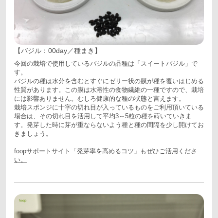
【バジル：00day／種まき】
今回の栽培で使用しているバジルの品種は「スイートバジル」で
す。
バジルの種は水分を含むとすぐにゼリー状の膜が種を覆いはじめる
性質があります。この膜は水溶性の食物繊維の一種ですので、栽培
には影響ありません。むしろ健康的な種の状態と言えます。
栽培スポンジに十字の切れ目が入っているものをご利用頂いている
場合は、その切れ目を活用して平均3～5粒の種を蒔いていきま
す。発芽した時に芽が重ならないよう種と種の間隔を少し開けてお
きましょう。
foopサポートサイト「発芽率を高めるコツ」もぜひご活用くださ
い。