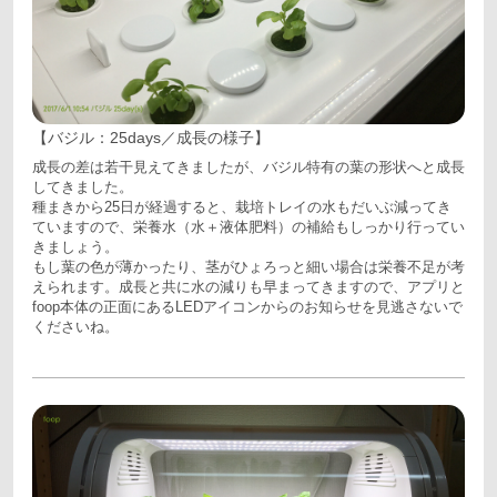
【バジル：25days／成長の様子】
成長の差は若干見えてきましたが、バジル特有の葉の形状へと成長
してきました。
種まきから25日が経過すると、栽培トレイの水もだいぶ減ってき
ていますので、栄養水（水＋液体肥料）の補給もしっかり行ってい
きましょう。
もし葉の色が薄かったり、茎がひょろっと細い場合は栄養不足が考
えられます。成長と共に水の減りも早まってきますので、アプリと
foop本体の正面にあるLEDアイコンからのお知らせを見逃さないで
くださいね。