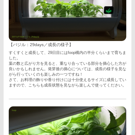
【バジル：29days／成長の様子】
すくすくと成長して、29日目にはfoop構内の半分くらいまで育ちま
した。
葉の数と広がり方を見ると、重なり合っている部分を摘心した方が
良いかもしれません。発芽後の摘心については、成長の様子を見な
がら行っていくのも楽しみの一つですね！
さて、お料理の飾りや香り付けには十分使えるサイズに成長してい
ますので、こちらも成長状態を見ながら楽しんで使ってください。