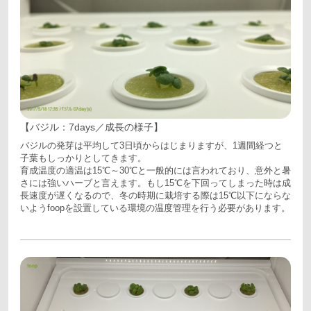
【バジル：7days／成長の様子】
バジルの発芽は平均して3日頃からはじまりますが、1週間経つと
子葉もしっかりとしてきます。
育成温度の適温は15℃～30℃と一般的には言われており、意外と暑
さには強いハーブと言えます。もし15℃を下回ってしまった時は成
長速度が遅くなるので、冬の時期に栽培する際は15℃以下にならな
いようfoopを設置している環境の温度管理を行う必要があります。