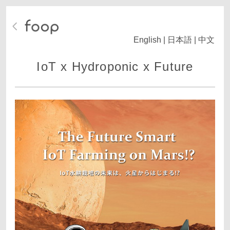
English
|
日本語
|
中文
IoT x Hydroponic x Future