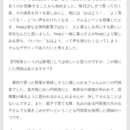
合うのか想像することから始めました。毎日少しずつ育って行く
姿。その成長を日々を楽しみにし、朝には「おはよう！」「よく育
ってる！」とつい声をかけたくなる…。そんなシーンを想像したと
き、foopは単なる便利家電ではなく、人と暮らしを共にする新しい
存在なんだと思いました。foopと一緒に暮らす人がfoopにより親し
みを持ち、ついつい「おはよう」って声を掛けたくなってしまう、
そんなデザインでありたいと考えました。
【円筒形というのは家電にしては珍しいと思うのですが、この形に
した理由はありますか？】
庫内で育った野菜が美味しそうに感じられるフォルムがこの円筒
形でした。直方体に比べ円筒形だと、角部分の体積が失われて、収
穫量が減るように思われるかもしれませんが、決してそんなことは
ないんですよ。また、親子で育てる際、丸みのある円筒形の方がお
子さんでも覗きこみやすいということも円筒形を採用した理由の一
つです。