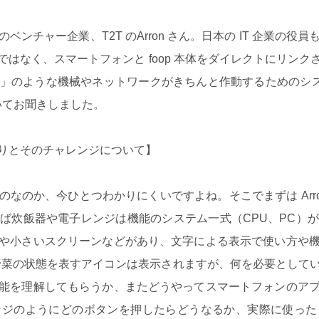
チャー企業、T2T のArron さん。日本の IT 企業の
はなく、スマートフォンと foop 本体をダイレクトにリン
」のような機械やネットワークがきちんと作動するためのシステム
ついてお聞きしました。
りとそのチャレンジについて】
なのか、今ひとつわかりにくいですよね。そこでまずは Arro
ば炊飯器や電子レンジは機能のシステム一式（CPU、PC）
や小さいスクリーンなどがあり、文字による表示で使い方や
リーンに野菜の状態を表すアイコンは表示されますが、何を必要とし
能を理解してもらうか、またどうやってスマートフォンのア
ンジのようにどのボタンを押したらどうなるか、実際に使った