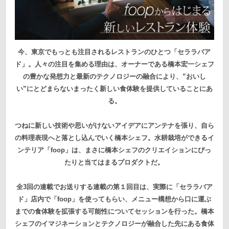
今、東京でもっとも注目されるレストランのひとつ「セララバア
ド」。
人々の注目を集める理由は、オーナーである橋本宏一シェフ
の豊かな発想力と最新のテクノロジーの融合により、
”おいし
い”にとどまらないまったく新しい食体験を提供していることにあ
る。
つねに新しい技術や思いがけないアイデアにアンテナを張り、自ら
の料理表現へと落とし込んでいく橋本シェフ。
水耕栽培ができるイ
ンテリア「foop」は、まさに橋本シェフのクリエイションにぴっ
たりと当てはまるプロダクトだ。
全3回の連載でお送りする連載の第１回目は、
実際に「セララバア
ド」店内で「foop」を使ってもらい、
メニュー構想から口に運ぶ
までの食体験を拡張する可能性についてセッションを行った。
橋本
シェフのイマジネーションとテクノロジーが融合した先にある食体