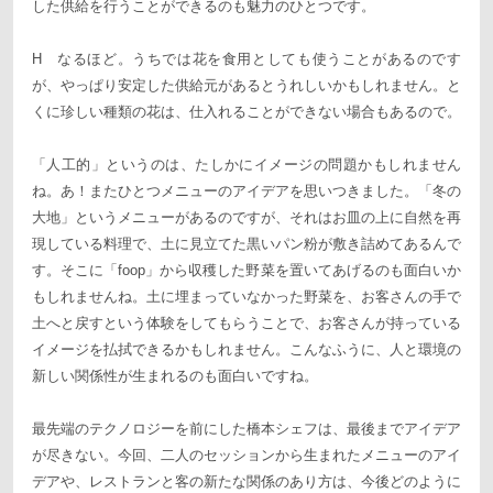
した供給を行うことができるのも魅力のひとつです。
H なるほど。うちでは花を食用としても使うことがあるのです
が、やっぱり安定した供給元があるとうれしいかもしれません。と
くに珍しい種類の花は、仕入れることができない場合もあるので。
「人工的」というのは、たしかにイメージの問題かもしれません
ね。あ！またひとつメニューのアイデアを思いつきました。「冬の
大地」というメニューがあるのですが、それはお皿の上に自然を再
現している料理で、土に見立てた黒いパン粉が敷き詰めてあるんで
す。そこに「foop」から収穫した野菜を置いてあげるのも面白いか
もしれませんね。土に埋まっていなかった野菜を、お客さんの手で
土へと戻すという体験をしてもらうことで、お客さんが持っている
イメージを払拭できるかもしれません。こんなふうに、人と環境の
新しい関係性が生まれるのも面白いですね。
最先端のテクノロジーを前にした橋本シェフは、最後までアイデア
が尽きない。今回、二人のセッションから生まれたメニューのアイ
デアや、レストランと客の新たな関係のあり方は、今後どのように