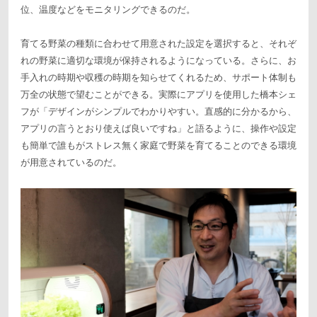
位、温度などをモニタリングできるのだ。
育てる野菜の種類に合わせて用意された設定を選択すると、それぞ
れの野菜に適切な環境が保持されるようになっている。さらに、お
手入れの時期や収穫の時期を知らせてくれるため、サポート体制も
万全の状態で望むことができる。実際にアプリを使用した橋本シェ
フが「デザインがシンプルでわかりやすい。直感的に分かるから、
アプリの言うとおり使えば良いですね」と語るように、操作や設定
も簡単で誰もがストレス無く家庭で野菜を育てることのできる環境
が用意されているのだ。