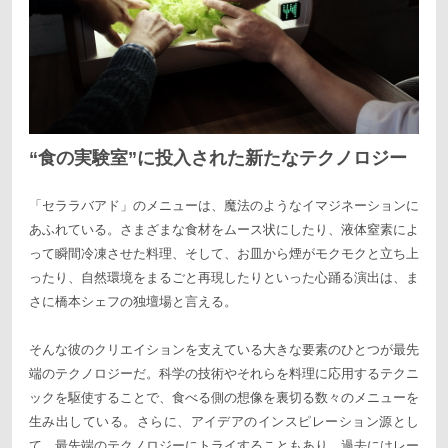
“食の実験室”に投入された新たなテクノロジー
「セララバアド」のメニューは、魔法のようなイマジネーションに
あふれている。さまざまな食材をムース状にしたり、液体窒素によ
って瞬間冷凍させた料理、そして、お皿から煙がモクモクと立ち上
ったり、自然環境をまるごと再現したりといった心踊る演出は、ま
さに橋本シェフの独壇場と言える。
そんな彼のクリエイションを支えている大きな要素のひとつが最先
端のテクノロジーだ。科学の技術やそれらを料理に応用するテクニ
ックを駆使することで、食べる側の想像を裏切る数々のメニューを
生み出している。さらに、アイデアのインスピレーション源とし
て、最先端のテクノロジーにトライすることもあり、過去にはレー