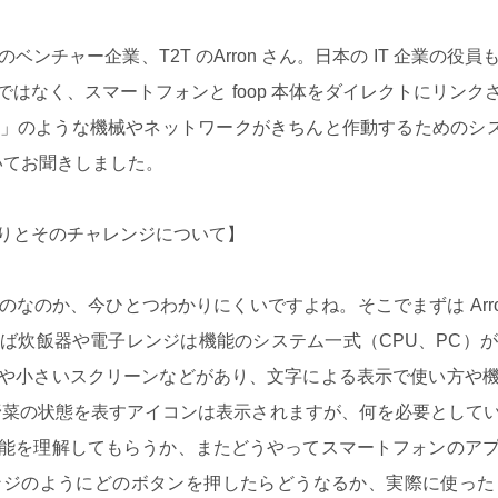
チャー企業、T2T のArron さん。日本の IT 企業の
はなく、スマートフォンと foop 本体をダイレクトにリン
」のような機械やネットワークがきちんと作動するためのシステム
ついてお聞きしました。
りとそのチャレンジについて】
なのか、今ひとつわかりにくいですよね。そこでまずは Arro
ば炊飯器や電子レンジは機能のシステム一式（CPU、PC）
や小さいスクリーンなどがあり、文字による表示で使い方や
リーンに野菜の状態を表すアイコンは表示されますが、何を必要とし
能を理解してもらうか、またどうやってスマートフォンのア
ンジのようにどのボタンを押したらどうなるか、実際に使った