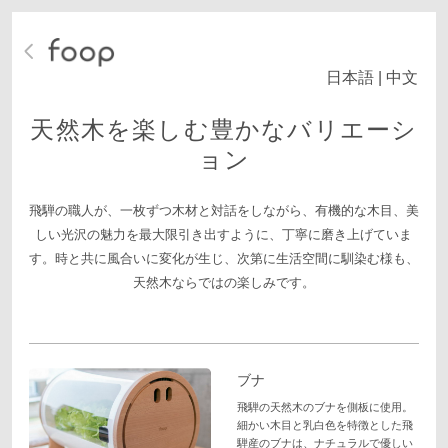
日本語
|
中文
天然木を楽しむ豊かなバリエーシ
ョン
飛騨の職人が、一枚ずつ木材と対話をしながら、有機的な木目、美
しい光沢の魅力を最大限引き出すように、丁寧に磨き上げていま
す。
時と共に風合いに変化が生じ、次第に生活空間に馴染む様も、
天然木ならではの楽しみです。
ブナ
飛騨の天然木のブナを側板に使用。
細かい木目と乳白色を特徴とした飛
騨産のブナは、ナチュラルで優しい