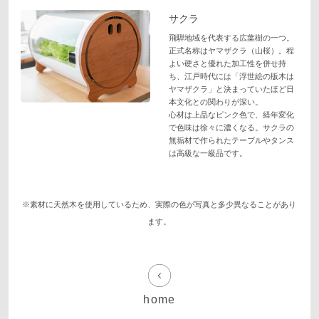
サクラ
飛騨地域を代表する広葉樹の一つ。
正式名称はヤマザクラ（山桜）。程
よい硬さと優れた加工性を併せ持
ち、江戸時代には「浮世絵の版木は
ヤマザクラ」と決まっていたほど日
本文化との関わりが深い。
心材は上品なピンク色で、経年変化
で色味は徐々に濃くなる。サクラの
無垢材で作られたテーブルやタンス
は高級な一級品です。
※素材に天然木を使用しているため、実際の色が写真と多少異なることがあり
ます。
home