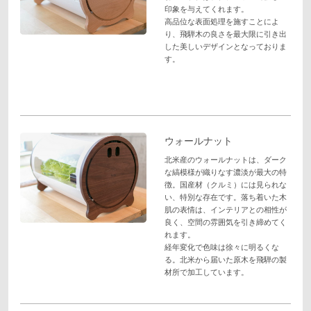
印象を与えてくれます。
高品位な表面処理を施すことによ
り、飛騨木の良さを最大限に引き出
した美しいデザインとなっておりま
す。
ウォールナット
北米産のウォールナットは、ダーク
な縞模様が織りなす濃淡が最大の特
徴。国産材（クルミ）には見られな
い、特別な存在です。落ち着いた木
肌の表情は、インテリアとの相性が
良く、空間の雰囲気を引き締めてく
れます。
経年変化で色味は徐々に明るくな
る。北米から届いた原木を飛騨の製
材所で加工しています。