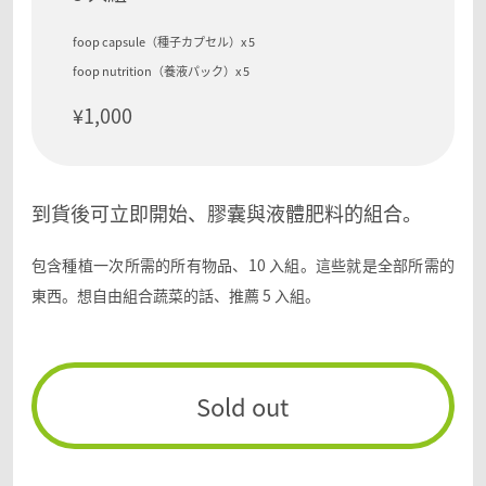
foop capsule（種子カプセル）x 5
foop nutrition（養液パック）x 5
¥1,000
到貨後可立即開始、膠囊與液體肥料的組合。
包含種植一次所需的所有物品、10 入組。
這些就是全部所需的
東西。
想自由組合蔬菜的話、推薦 5 入組。
Sold out