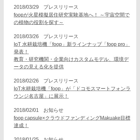
2018/03/29
プレスリリース
foopが火星模擬居住研究実験基地へ！ ～宇宙空間で
の植物の役割を探す～
2018/03/26
プレスリリース
IoT 水耕栽培機「foop」新ラインナップ「foop pro」
発表！
教育・研究機関・企業向けカスタムモデル、環境デ
ータの見える化を提供
2018/02/26
プレスリリース
IoT水耕栽培機「foop」が「ドコモスマートフォンラ
ウンジ名古屋」に展示！
2018/02/01
お知らせ
foop capsule×クラウドファンディングMakuake目標
達成！
2018/01/25
お知らせ