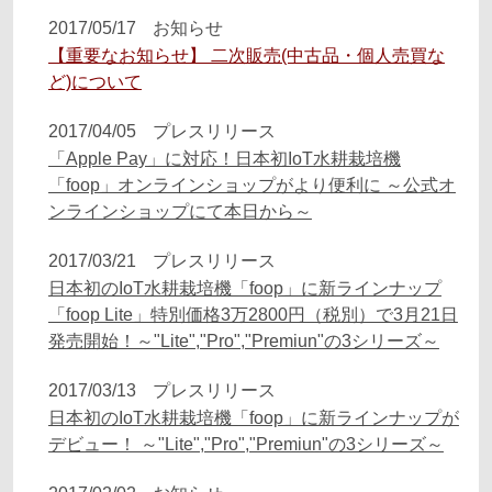
2017/05/17
お知らせ
【重要なお知らせ】 二次販売(中古品・個人売買な
ど)について
2017/04/05
プレスリリース
「Apple Pay」に対応！日本初IoT水耕栽培機
「foop」オンラインショップがより便利に ～公式オ
ンラインショップにて本日から～
2017/03/21
プレスリリース
日本初のIoT水耕栽培機「foop」に新ラインナップ
「foop Lite」特別価格3万2800円（税別）で3月21日
発売開始！～"Lite","Pro","Premiun"の3シリーズ～
2017/03/13
プレスリリース
日本初のIoT水耕栽培機「foop」に新ラインナップが
デビュー！ ～"Lite","Pro","Premiun"の3シリーズ～